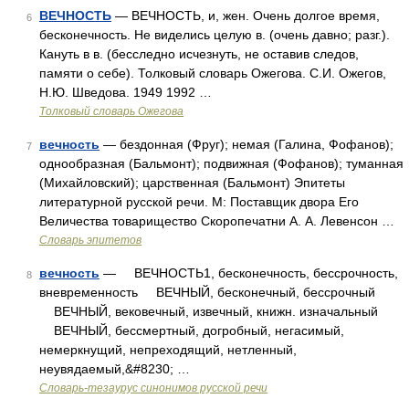
ВЕЧНОСТЬ
— ВЕЧНОСТЬ, и, жен. Очень долгое время,
6
бесконечность. Не виделись целую в. (очень давно; разг.).
Кануть в в. (бесследно исчезнуть, не оставив следов,
памяти о себе). Толковый словарь Ожегова. С.И. Ожегов,
Н.Ю. Шведова. 1949 1992 …
Толковый словарь Ожегова
вечность
— бездонная (Фруг); немая (Галина, Фофанов);
7
однообразная (Бальмонт); подвижная (Фофанов); туманная
(Михайловский); царственная (Бальмонт) Эпитеты
литературной русской речи. М: Поставщик двора Его
Величества товарищество Скоропечатни А. А. Левенсон …
Словарь эпитетов
вечность
— ВЕЧНОСТЬ1, бесконечность, бессрочность,
8
вневременность ВЕЧНЫЙ, бесконечный, бессрочный
ВЕЧНЫЙ, вековечный, извечный, книжн. изначальный
ВЕЧНЫЙ, бессмертный, догробный, негасимый,
немеркнущий, непреходящий, нетленный,
неувядаемый,&#8230; …
Словарь-тезаурус синонимов русской речи