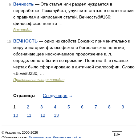
Вечность
— Эта статья или раздел нуждается в
9
переработке. Пожалуйста, улучшите статью в соответствии
с правилами написания статей. Вечность&#160;
философское поняти …
Википедия
ВЕЧНОСТЬ
— одно из свойств Божиих; применительно к
10
миру и истории философское и богословское понятие,
обозначающее нескончаемое продолжение к. л.
определенного бытия во времени. Понятие В. в главных
чертах было сформировано в античной философии. Слово
«В.»&#8230; …
Православная энциклопедия
Страницы
Следующая
→
1
2
3
4
5
6
7
8
9
10
11
12
13
© Академик, 2000-2026
18+
Обратная связь:
Техподдержка
,
Реклама на сайте