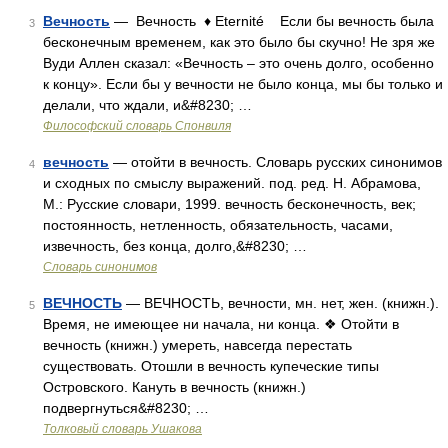
Вечность
— Вечность ♦ Eternité Если бы вечность была
3
бесконечным временем, как это было бы скучно! Не зря же
Вуди Аллен сказал: «Вечность – это очень долго, особенно
к концу». Если бы у вечности не было конца, мы бы только и
делали, что ждали, и&#8230; …
Философский словарь Спонвиля
вечность
— отойти в вечность. Словарь русских синонимов
4
и сходных по смыслу выражений. под. ред. Н. Абрамова,
М.: Русские словари, 1999. вечность бесконечность, век;
постоянность, нетленность, обязательность, часами,
извечность, без конца, долго,&#8230; …
Словарь синонимов
ВЕЧНОСТЬ
— ВЕЧНОСТЬ, вечности, мн. нет, жен. (книжн.).
5
Время, не имеющее ни начала, ни конца. ❖ Отойти в
вечность (книжн.) умереть, навсегда перестать
существовать. Отошли в вечность купеческие типы
Островского. Кануть в вечность (книжн.)
подвергнуться&#8230; …
Толковый словарь Ушакова