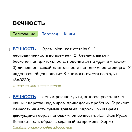
вечность
Толкование
Перевод
Книги
ВЕЧНОСТЬ
— (греч. aion, лат. eternitas) 1)
1
неограниченность во времени; 2) безначальная и
бесконечная длительность, неделимая на «до» и «после»;
3) лишенное всякой длительности неподвижное «теперь». У
индоевропейцев понятие В. этимологически восходит
к&#8230; …
Философская энциклопедия
ВЕЧНОСТЬ
— есть играющее дитя, которое расставляет
2
шашки: царство над миром принадлежит ребенку. Гераклит
Вечность не есть сумма времени. Кароль Бунш Время
движущийся образ неподвижной вечности. Жан Жак Руссо
Вечность есть образ, созданный из времени. Хорхе …
Сводная энциклопедия афоризмов